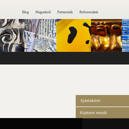
Blog
Magunkról
Partnereink
Referenciáink
Ajánlatkérés
Képkeret
minták