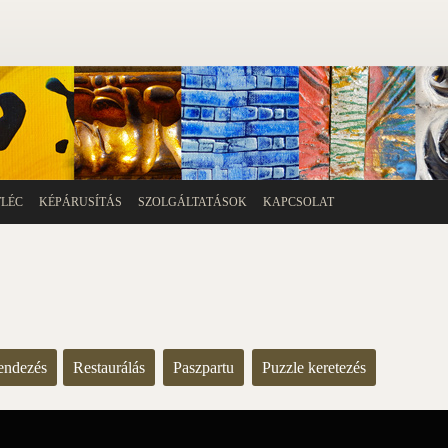
TLÉC
KÉPÁRUSÍTÁS
SZOLGÁLTATÁSOK
KAPCSOLAT
endezés
Restaurálás
Paszpartu
Puzzle keretezés