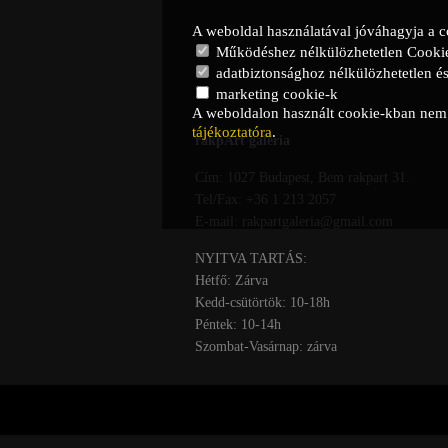
A weboldal használatával jóváhagyja a c
Működéshez nélkülözhetetlen Cooki
adatbiztonsághoz nélkülözhetetlen és 
marketing cookie-k
A weboldalon használt cookie-kban nem t
tájékoztatóra
.
rakpArt galéria
Cím: 1027 Budapest, Bem rakpart 31.
Tel/Fax: +36 1 213 2057
E-mail: rakpartgaleria@gmail.com
NYITVA TARTÁS:
Hétfő: Zárva
Kedd-csütörtök: 10-18h
Péntek: 10-14h
Szombat-Vasárnap: zárva