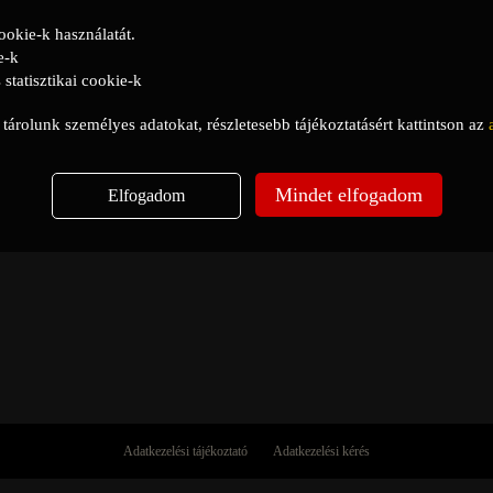
ookie-k használatát.
e-k
statisztikai cookie-k
árolunk személyes adatokat, részletesebb tájékoztatásért kattintson az
Mindet elfogadom
Elfogadom
Adatkezelési tájékoztató
Adatkezelési kérés