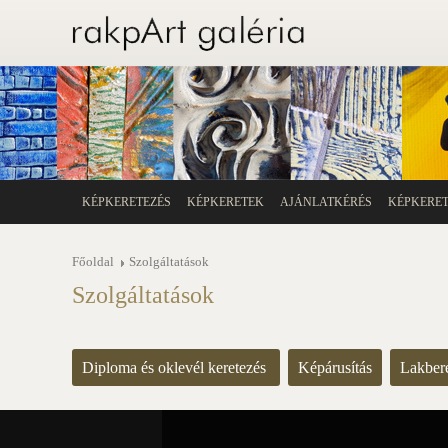
KÉPKERETEZÉS
KÉPKERETEK
AJÁNLATKÉRÉS
KÉPKERE
Főoldal
Szolgáltatások
Szolgáltatások
Diploma és oklevél keretezés
Képárusítás
Lakber