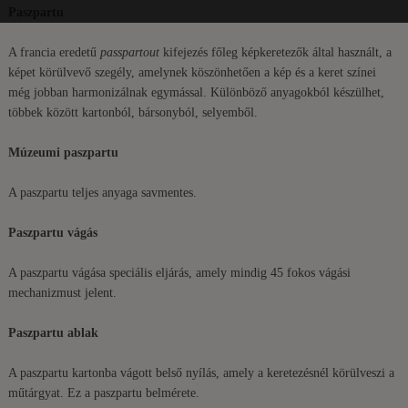
Paszpartu
A francia eredetű
passpartout
kifejezés főleg képkeretezők által használt, a
képet körülvevő szegély, amelynek köszönhetően a kép és a keret színei
még jobban harmonizálnak egymással. Különböző anyagokból készülhet,
többek között kartonból, bársonyból, selyemből.
Múzeumi paszpartu
A paszpartu teljes anyaga savmentes.
Paszpartu vágás
A paszpartu vágása speciális eljárás, amely mindig 45 fokos vágási
mechanizmust jelent.
Paszpartu ablak
A paszpartu kartonba vágott belső nyílás, amely a keretezésnél körülveszi a
műtárgyat. Ez a paszpartu belmérete.