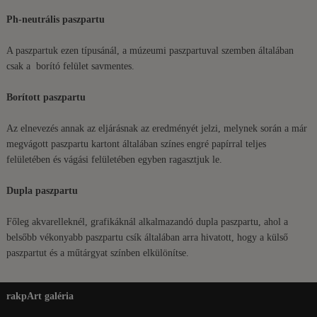
Ph-neutrális paszpartu
A paszpartuk ezen típusánál, a múzeumi paszpartuval szemben általában
csak a borító felület savmentes.
Borított paszpartu
Az elnevezés annak az eljárásnak az eredményét jelzi, melynek során a már
megvágott paszpartu kartont általában színes engré papírral teljes
felületében és vágási felületében egyben ragasztjuk le.
Dupla paszpartu
Főleg akvarelleknél, grafikáknál alkalmazandó dupla paszpartu, ahol a
belsőbb vékonyabb paszpartu csík általában arra hivatott, hogy a külső
paszpartut és a műtárgyat színben elkülönítse.
rakpArt galéria