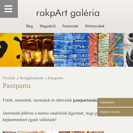
Blog
Magunkról
Partnereink
Referenciáink
Főoldal
Szolgáltatások
Paszpartu
Paszpartu
Fotók, metszetek, nyomatok és oklevelek
paszpartuzása
.
Ajánlatkérés
Képkeret
minták
Szeretnénk felhívni a kedves vásárlóink figyelmét, hogy paszpartuzást csak
képkeretezéssel együtt vállalunk!