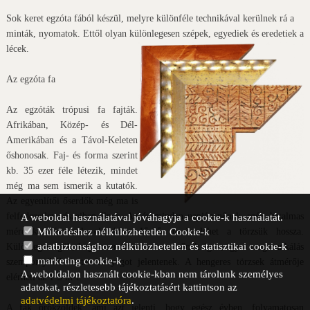
Sok keret egzóta fából készül, melyre különféle technikával kerülnek rá a
minták, nyomatok. Ettől olyan különlegesen szépek, egyediek és eredetiek a
lécek.
Az egzóta fa
Az egzóták trópusi fa fajták.
Afrikában, Közép- és Dél-
Amerikában és a Távol-Keleten
őshonosak. Faj- és forma szerint
kb. 35 ezer féle létezik, mindet
még ma sem ismerik a kutatók.
Az egyenlítői őserdők még ma is
felfedezetlen részeiben élnek. Az év minden napján nőnek, ezért hatalmas
A weboldal használatával jóváhagyja a cookie-k használatát.
méreteket érhetnek el. Akár 15-25 m is lehet a törzsük hossza.
Működéshez nélkülözhetetlen Cookie-k
adatbiztonsághoz nélkülözhetetlen és statisztikai cookie-k
Különlegességük, hogy ezen hosszon nem nőnek ágak, így a megmunkálás
marketing cookie-k
szempontjából tiszta faanyagot jelentenek. A hengeres törzsek átmérője
A weboldalon használt cookie-kban nem tárolunk személyes
elérheti az 1-3 m-t.
adatokat, részletesebb tájékoztatásért kattintson az
adatvédelmi tájékoztatóra
.
A fák örökzöldek, ami azt jelenti, hogy egész évben, folyamatosan