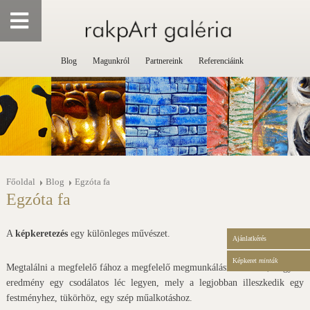
Blog
Magunkról
Partnereink
Referenciáink
Főoldal
Blog
Egzóta fa
Egzóta fa
A
képkeretezés
egy különleges művészet.
Ajánlatkérés
Képkeret
minták
Megtalálni a megfelelő fához a megfelelő megmunkálási technikát, hogy az
eredmény egy csodálatos léc legyen, mely a legjobban illeszkedik egy
festményhez, tükörhöz, egy szép műalkotáshoz.