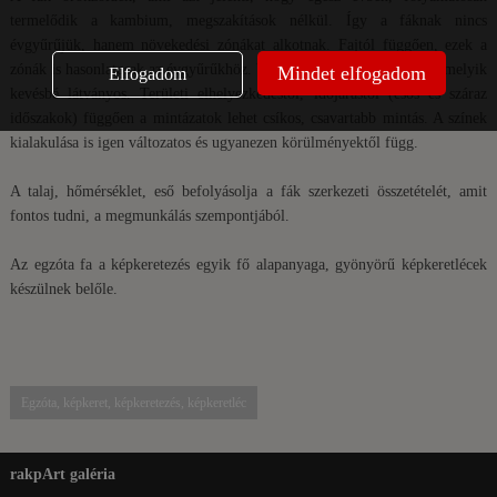
termelődik a kambium, megszakítások nélkül. Így a fáknak nincs
évgyűrűjük, hanem növekedési zónákat alkotnak. Fajtól függően, ezek a
zónák is hasonlatosak az évgyűrűkhöz. Van amelyik látható, és van, amelyik
Mindet elfogadom
Elfogadom
kevésbé látványos. Területi elhelyezkedéstől, időjárástól (esős és száraz
időszakok) függően a mintázatok lehet csíkos, csavartabb mintás. A színek
kialakulása is igen változatos és ugyanezen körülményektől függ.
A talaj, hőmérséklet, eső befolyásolja a fák szerkezeti összetételét, amit
fontos tudni, a megmunkálás szempontjából.
Az egzóta fa a képkeretezés egyik fő alapanyaga, gyönyörű képkeretlécek
készülnek belőle.
Egzóta, képkeret, képkeretezés, képkeretléc
rakpArt galéria