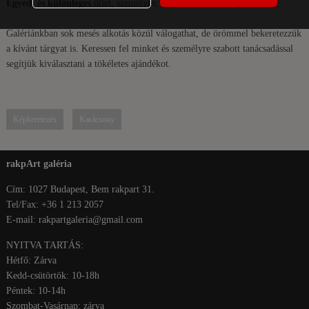
Egyedi és különleges
ötlet, személyes, figyelmes, kedves ajándék.
Galériánkban sok mesés alkotás közül válogathat, de örömmel bekeretezzük
a kívánt tárgyat is. Keressen fel minket és személyre szabott tanácsadással
segítjük kiválasztani a tökéletes ajándékot.
Képkeretezés
Karácsony
rakpArt galéria
Cím: 1027 Budapest, Bem rakpart 31.
Tel/Fax: +36 1 213 2057
E-mail: rakpartgaleria@gmail.com
NYITVA TARTÁS:
Hétfő: Zárva
Kedd-csütörtök: 10-18h
Péntek: 10-14h
Szombat-Vasárnap: zárva