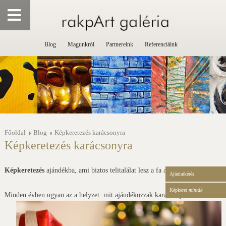
Blog
Magunkról
Partnereink
Referenciáink
Főoldal
Blog
Képkeretezés karácsonyra
Képkeretezés karácsonyra
Képkeretezés
ajándékba, ami biztos telitalálat lesz a fa alatt!
Ajánlatkérés
Képkeret
minták
Minden évben ugyan az a helyzet: mit ajándékozzak karácsonyra?