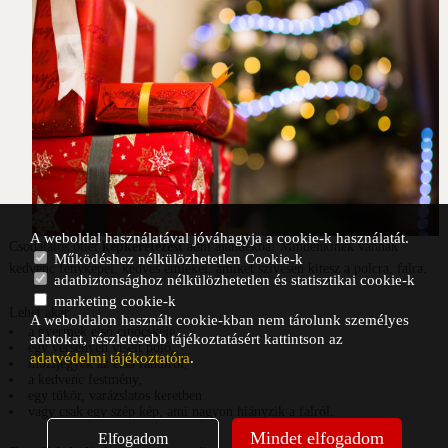
A weboldal használatával jóváhagyja a cookie-k használatát.
Csodálatos ötlet
képkeretezést
adni ajándékba! Mindenkinek vannak
Működéshez nélkülözhetetlen Cookie-k
kedvenc fényképei, kedves emlékei, amiket szívesen kitesz a polcra, falra.
adatbiztonsághoz nélkülözhetetlen és statisztikai cookie-k
marketing cookie-k
Lehet akár
A weboldalon használt cookie-kban nem tárolunk személyes
a gyermek első cipőcskéje,
adatokat, részletesebb tájékoztatásért kattintson az
egy versenyen viselt póló,
adatvédelmi tájékoztatóra
.
mozijegyek az első randiról,
a kedvenc festmény,
egy tükör, varázslatos keretben
vagy csak egy szép kép, ami nagyon hiányzik a falról.
Mindet elfogadom
Elfogadom