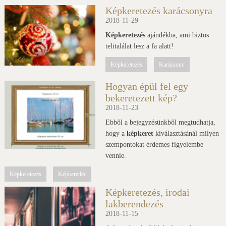
Képkeretezés karácsonyra
2018-11-29
Képkeretezés
ajándékba, ami biztos
telitalálat lesz a fa alatt!
Képkeretezés
Karácsony
Hogyan épül fel egy
bekeretezett kép?
2018-11-23
Ebből a bejegyzésünkből megtudhatja,
hogy a
képkeret
kiválasztásánál milyen
szempontokat érdemes figyelembe
vennie.
Képkeretezés
Képkeretléc
Képkeretezés, irodai
lakberendezés
2018-11-15