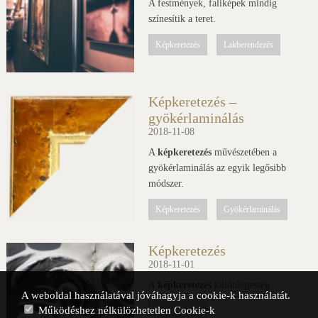
A festmények, faliképek mindig
színesítik a teret.
Képkeretezés
Lakberendezés
Képkeretezés –
gyökérlaminálás
2018-11-08
A
képkeretezés
művészetében a
gyökérlaminálás az egyik legősibb
módszer.
Képkeretezés
Gyökérlaminálás
Képkeretezés
2018-11-01
A
képkeretezés
különlegesség...
A weboldal használatával jóváhagyja a cookie-k használatát.
Működéshez nélkülözhetetlen Cookie-k
Képkeretezés