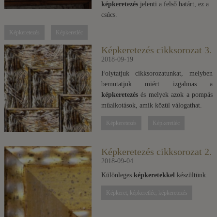
képkeretezés
jelenti a felső határt, ez a
csúcs.
Képkeretezés
Képkeretléc
Képkeretezés cikksorozat 3.
2018-09-19
Folytatjuk cikksorozatunkat, melyben
bemutatjuk miért izgalmas a
képkeretezés
és melyek azok a pompás
műalkotások, amik közül válogathat.
Képkeretezés
Képkeretléc
Képkeretezés cikksorozat 2.
2018-09-04
Különleges
képkeretekkel
készültünk.
Képkeret, képkeretléc, képkeretezés