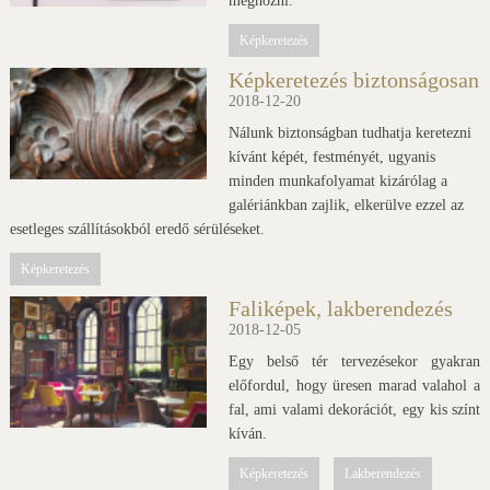
meghozni.
Képkeretezés
Képkeretezés biztonságosan
2018-12-20
Nálunk biztonságban tudhatja keretezni
kívánt képét, festményét, ugyanis
minden munkafolyamat kizárólag a
galériánkban zajlik, elkerülve ezzel az
esetleges szállításokból eredő sérüléseket.
Képkeretezés
Faliképek, lakberendezés
2018-12-05
Egy belső tér tervezésekor gyakran
előfordul, hogy üresen marad valahol a
fal, ami valami dekorációt, egy kis színt
kíván.
Képkeretezés
Lakberendezés