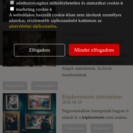
adatbiztonsághoz nélkülözhetetlen és statisztikai cookie-k
marketing cookie-k
A weboldalon használt cookie-kban nem tárolunk személyes
adatokat, részletesebb tájékoztatásért kattintson az
adatvédelmi tájékoztatóra
.
A képkeretezés és a
lakberendezés kapcsolata
2018-10-25
Mindet elfogadom
Elfogadom
A
képkeretezés
és a lakberendezés két
különböző szakma, mégis csodálatos
dolgok születhetnek, ha kicsit
összefonódnak.
Képkeretezés
Lakberendezés
Képkeretezés történelem
2018-10-18
Nagyvonalakban összegezzük hogyan is
alakult ki a
képkeretezés
mint szakma.
Képkeretezés
Képkeretléc