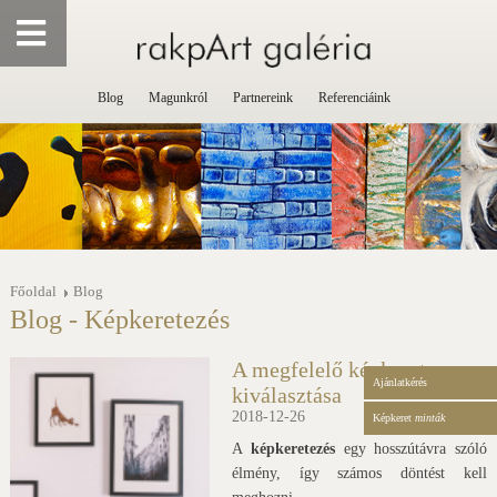
Blog
Magunkról
Partnereink
Referenciáink
Főoldal
Blog
Blog - Képkeretezés
A megfelelő képkeret
Ajánlatkérés
kiválasztása
2018-12-26
Képkeret
minták
A
képkeretezés
egy hosszútávra szóló
élmény, így számos döntést kell