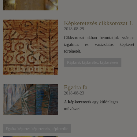
Képkeretezés cikksorozat 1.
2018-08-29
Cikksorozatunkban bemutatjuk számos
izgalmas és varázslatos képkeret
történetét.
Képkeret, képkeretléc, képkeretezés
Egzóta fa
2018-08-23
A
képkeretezés
egy különleges
művészet.
Egzóta, képkeret, képkeretezés, képkeretléc