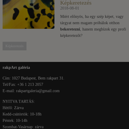
Képkeretezés
2018-08-01
Miért előnyös, ha egy szép képet, vagy
tárgyat nem magam próbálok otthon
bekeretezni
, hanem megbízok egy profi
képkeretezőt?
Képkeretezés
rakpArt galéria
Cím: 1027 Budapest, Bem rakpart 31.
Tel/Fax: +36 1 213 2057
E-mail: rakpartgaleria@gmail.com
NYITVA TARTÁS:
Hétfő: Zárva
Kedd-csütörtök: 10-18h
Péntek: 10-14h
Szombat-Vasárnap: zárva